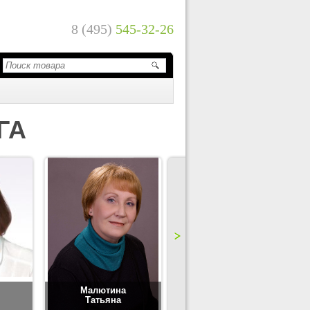
8 (495)
545-32-26
ГА
Малютина
Цимбаленко
Татьяна
Татьяна