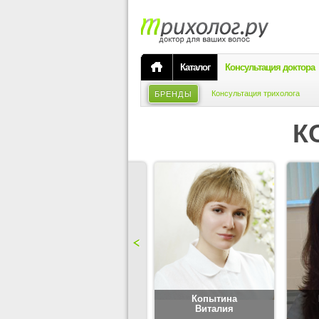
Каталог
Консультация доктора
Консультация трихолога
БРЕНДЫ
К
Карпова
Копытина
Юлия
Виталия