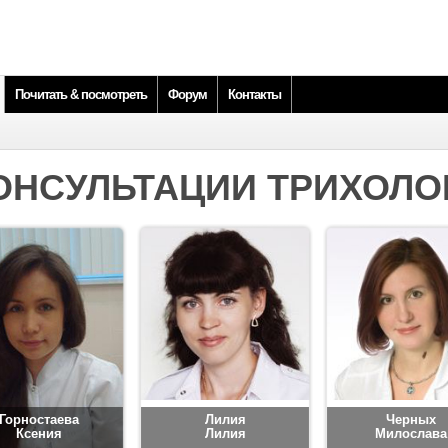
Почитать & посмотреть
Форум
Контакты
ОНСУЛЬТАЦИИ ТРИХОЛО
Горностаева
Лилия
Черных
Ксения
Лилия
Милослава