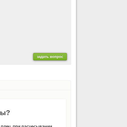
сы?
т плеч, при расчесывании