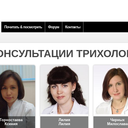
Почитать & посмотреть
Форум
Контакты
ОНСУЛЬТАЦИИ ТРИХОЛО
Горностаева
Лилия
Черных
Ксения
Лилия
Милослава