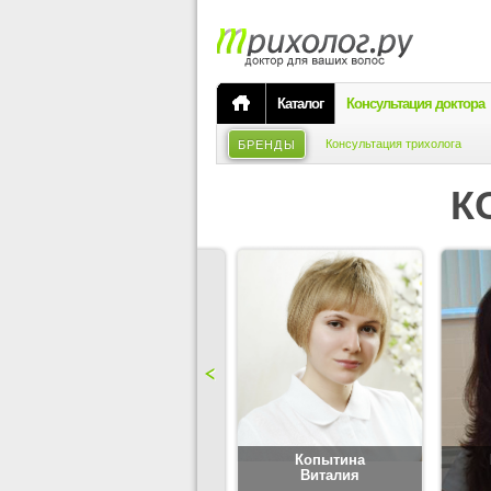
Каталог
Консультация доктора
Консультация трихолога
БРЕНДЫ
К
Карпова
Копытина
Юлия
Виталия