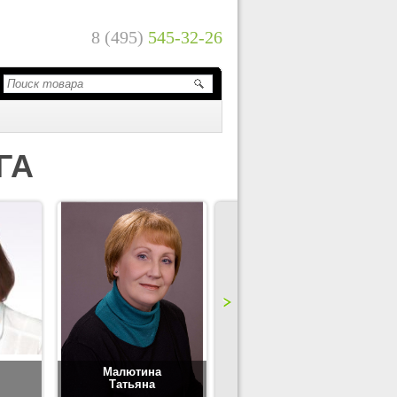
8 (495)
545-32-26
ГА
Малютина
Цимбаленко
Татьяна
Татьяна