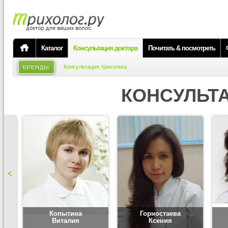
Каталог
Консультация доктора
Почитать & посмотреть
Консультация трихолога
БРЕНДЫ
КОНСУЛЬТ
Копытина
Горностаева
Виталия
Ксения