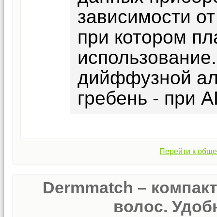
зависимости от
при котором пл
использование.
дийффузной ал
гребень - при А
Перейти к обще
Dermmatch – компак
волос. Удобн