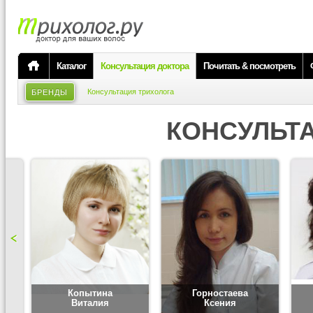
Каталог
Консультация доктора
Почитать & посмотреть
Консультация трихолога
БРЕНДЫ
КОНСУЛЬТ
Копытина
Горностаева
Виталия
Ксения