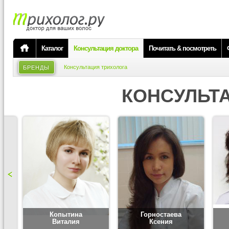
Каталог
Консультация доктора
Почитать & посмотреть
Консультация трихолога
БРЕНДЫ
КОНСУЛЬТ
Копытина
Горностаева
Виталия
Ксения