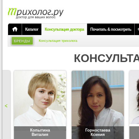
Каталог
Консультация доктора
Почитать & посмотреть
Консультация трихолога
БРЕНДЫ
КОНСУЛЬТ
Копытина
Горностаева
Виталия
Ксения