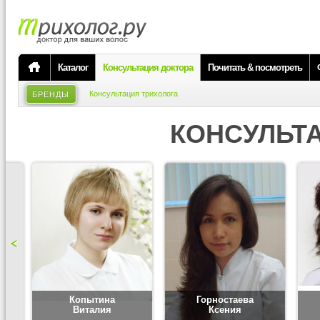
Каталог
Консультация доктора
Почитать & посмотреть
Консультация трихолога
БРЕНДЫ
КОНСУЛЬТ
Копытина
Горностаева
Виталия
Ксения