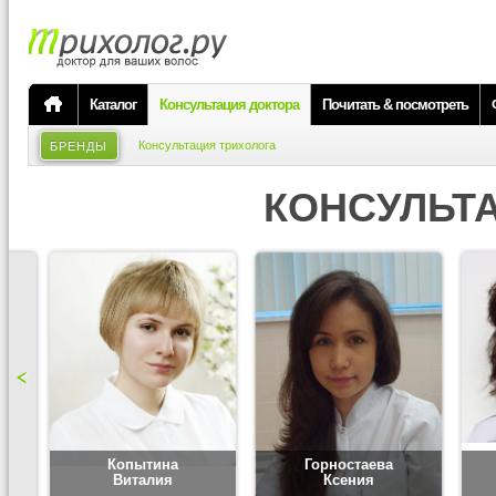
Каталог
Консультация доктора
Почитать & посмотреть
Консультация трихолога
БРЕНДЫ
КОНСУЛЬТ
Копытина
Горностаева
Виталия
Ксения