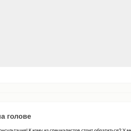
на голове
нсультация! К кому из специалистов стоит обратиться? У м