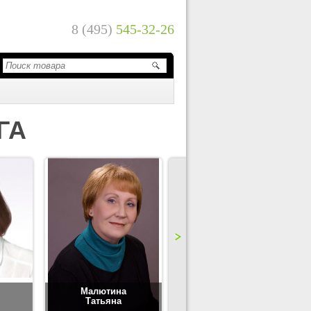
8 (495)
545-32-26
ГА
Малютина
Цимбаленко
Татьяна
Татьяна