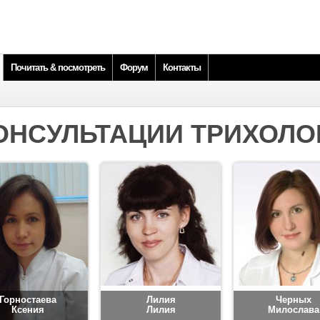
Почитать & посмотреть
Форум
Контакты
ОНСУЛЬТАЦИИ ТРИХОЛО
Горностаева
Лилия
Черных
Ксения
Лилия
Милослава