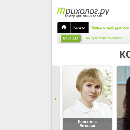
Каталог
Консультация доктора
Консультация трихолога
БРЕНДЫ
К
Карпова
Копытина
Юлия
Виталия