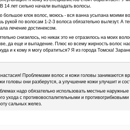
. В 14 лет сильно начали выпадать волосы.
ю большое клок волос, моюсь - вся ванна усыпана моими в
ь рукой по волосам 1-2-3 волоса обязательно вылезут. А т
ала лечение достинексом.
тельно снизилось, но никак это не отразилось на моих воло
лове, да еще и выпадение. Плюс ко всему жирность волос на
уда и к кому я могу обратиться? Я из города Томска! Заран
настасия! Проблемами волос и кожи головы занимаются вр
и головы они разберутся, а улучшение кожи улучшит и сос
блемах надо обязательно использовать местные наружные
ого ухода с противовоспалительными и противогрибковыми
оту сальных желез.