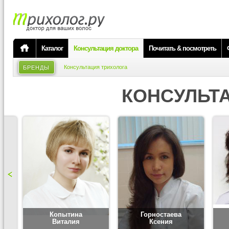
Каталог
Консультация доктора
Почитать & посмотреть
Консультация трихолога
БРЕНДЫ
КОНСУЛЬТ
Копытина
Горностаева
Виталия
Ксения