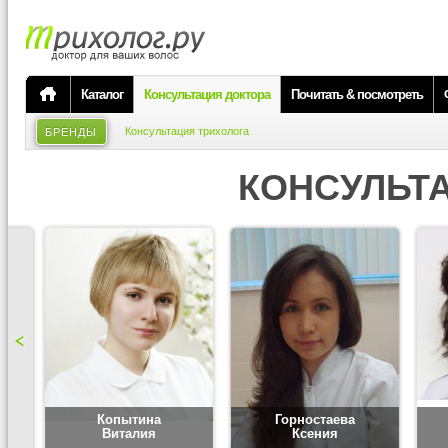
Каталог
Консультация доктора
Почитать & посмотреть
Консультация трихолога
БРЕНДЫ
КОНСУЛЬТ
Копытина
Горностаева
Виталия
Ксения