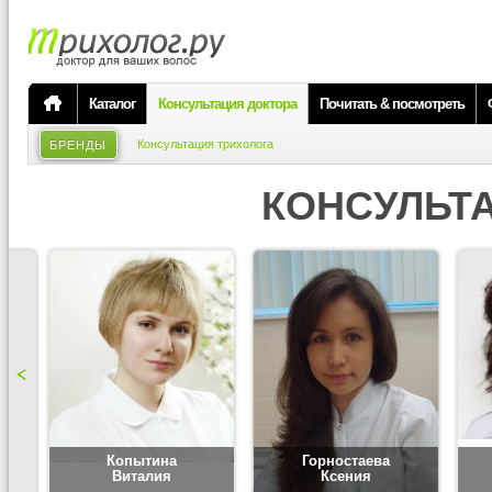
Каталог
Консультация доктора
Почитать & посмотреть
Консультация трихолога
БРЕНДЫ
КОНСУЛЬТ
Копытина
Горностаева
Виталия
Ксения