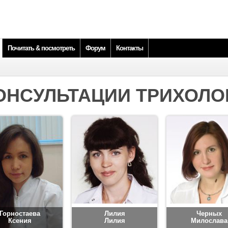
Почитать & посмотреть
Форум
Контакты
ОНСУЛЬТАЦИИ ТРИХОЛО
Горностаева
Лилия
Черных
Ксения
Лилия
Милослава