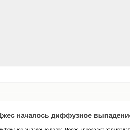
Джес началось диффузное выпадени
 диффузное выпадение волос. Волосы продолжают выпадат