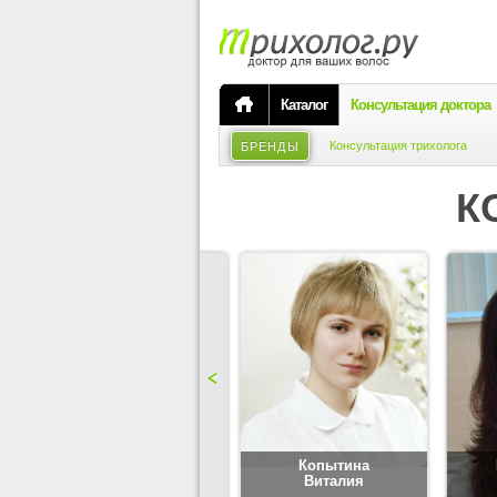
Каталог
Консультация доктора
Консультация трихолога
БРЕНДЫ
К
Карпова
Копытина
Юлия
Виталия