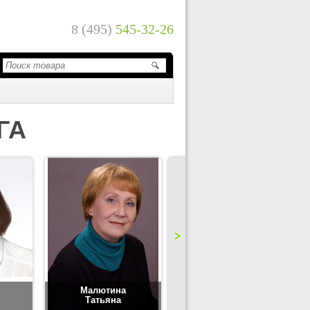
8 (495)
545-32-26
ГА
Малютина
Цимбаленко
Татьяна
Татьяна