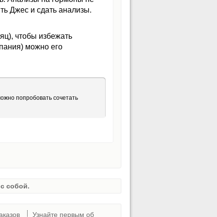
ить Джес и сдать анализы.
яц), чтобы избежать
пания) можно его
можно попробовать сочетать
с собой.
аказов
Узнайте первым об