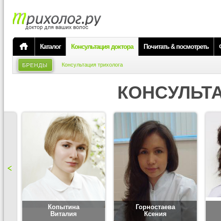
Каталог
Консультация доктора
Почитать & посмотреть
Консультация трихолога
БРЕНДЫ
КОНСУЛЬТ
Копытина
Горностаева
Виталия
Ксения