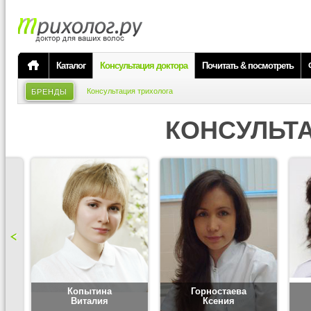
Каталог
Консультация доктора
Почитать & посмотреть
Консультация трихолога
БРЕНДЫ
КОНСУЛЬТ
Копытина
Горностаева
Виталия
Ксения