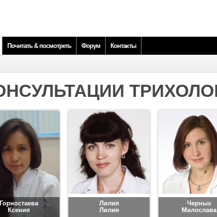
Почитать & посмотреть
Форум
Контакты
ОНСУЛЬТАЦИИ ТРИХОЛО
Горностаева
Лилия
Черных
Ксения
Лилия
Милослава