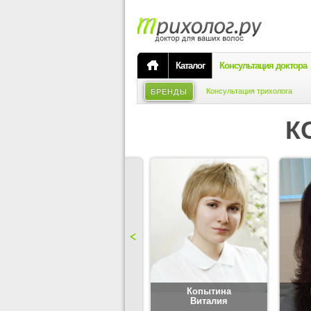
Каталог
Консультация доктора
Консультация трихолога
БРЕНДЫ
К
Карпова
Копытина
Юлия
Виталия