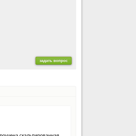
 проучена скальпированная