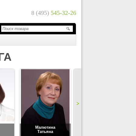
8 (495)
545-32-26
ГА
Малютина
Цимбаленко
Татьяна
Татьяна