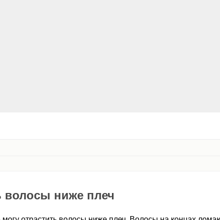
ь волосы ниже плеч
е могу отрастить волосы ниже плеч. Волосы на концах ломаю