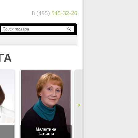
8 (495)
545-32-26
ГА
Малютина
Цимбаленко
Татьяна
Татьяна