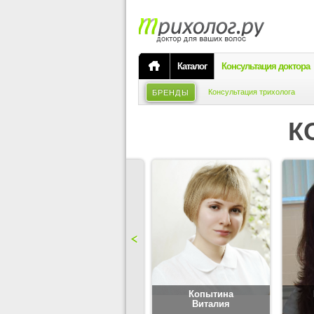
Каталог
Консультация доктора
Консультация трихолога
БРЕНДЫ
К
Карпова
Копытина
Юлия
Виталия