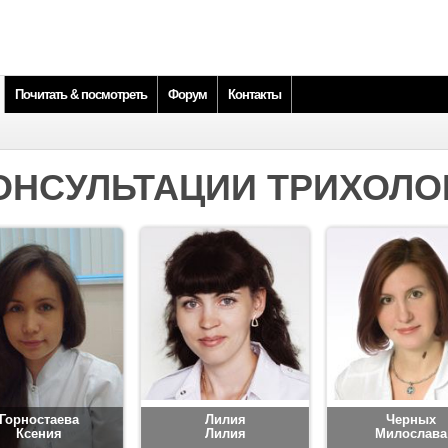
Почитать & посмотреть
Форум
Контакты
ОНСУЛЬТАЦИИ ТРИХОЛО
Горностаева
Лилия
Черных
Ксения
Лилия
Милослава