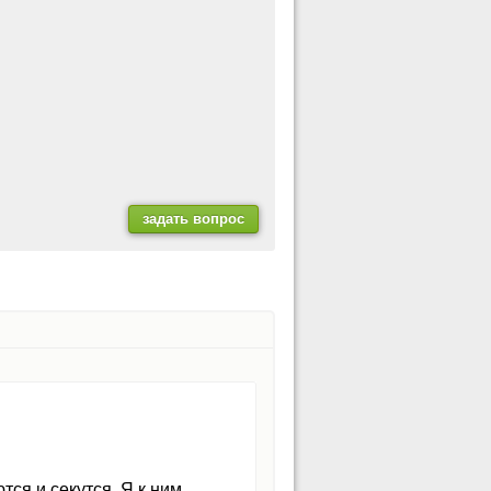
тся и секутся. Я к ним