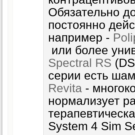
Обязательно до
постоянно дей
например -
Pol
или более уни
Spectral RS
(DS 
серии есть шам
Revita
- многок
нормализует р
терапевтическ
System 4 Sim Se