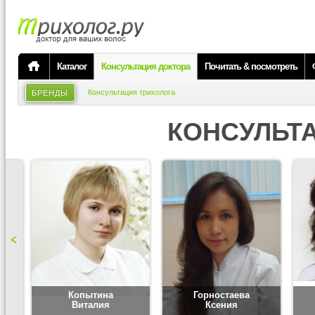
Каталог
Консультация доктора
Почитать & посмотреть
Консультация трихолога
БРЕНДЫ
КОНСУЛЬТ
Копытина
Горностаева
Виталия
Ксения