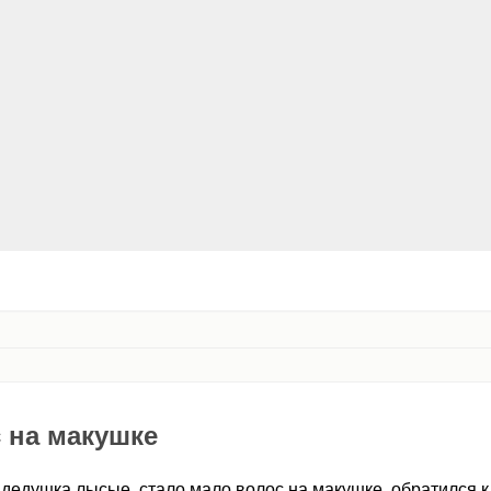
 на макушке
 дедушка лысые, стало мало волос на макушке, обратился к