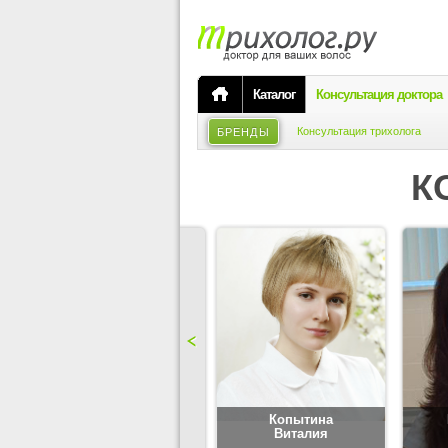
Каталог
Консультация доктора
Консультация трихолога
БРЕНДЫ
К
Карпова
Копытина
Юлия
Виталия