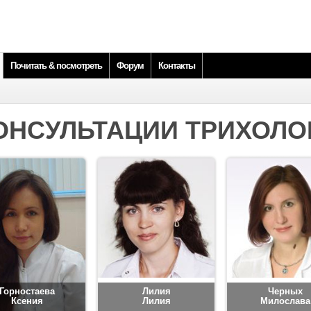
Почитать & посмотреть
Форум
Контакты
ОНСУЛЬТАЦИИ ТРИХОЛО
Горностаева
Лилия
Черных
Ксения
Лилия
Милослава