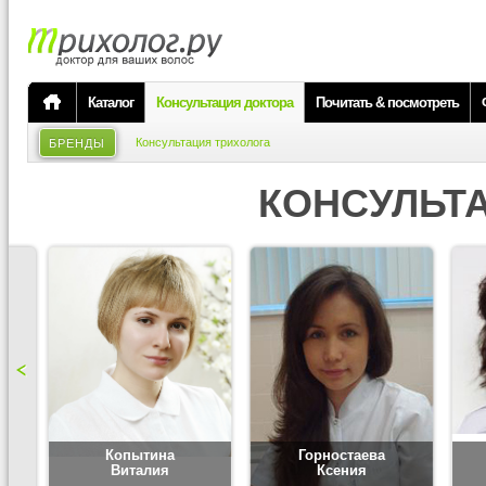
Каталог
Консультация доктора
Почитать & посмотреть
Консультация трихолога
БРЕНДЫ
КОНСУЛЬТ
Копытина
Горностаева
Виталия
Ксения