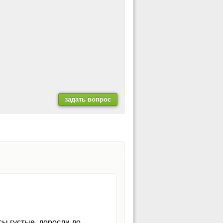
сы густые, доросли до