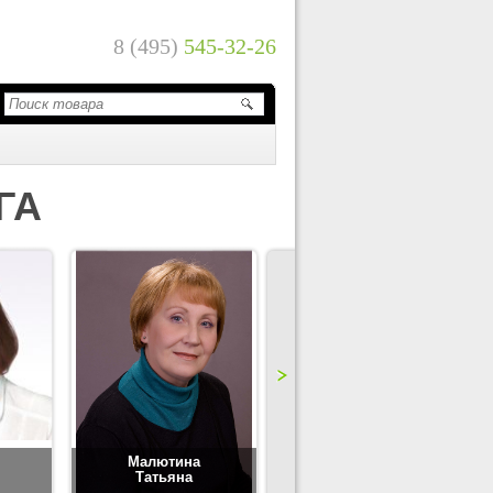
8 (495)
545-32-26
ГА
Малютина
Цимбаленко
Татьяна
Татьяна