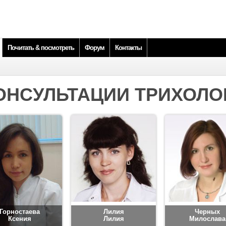
Почитать & посмотреть
Форум
Контакты
ОНСУЛЬТАЦИИ ТРИХОЛО
Горностаева
Лилия
Черных
Ксения
Лилия
Милослава