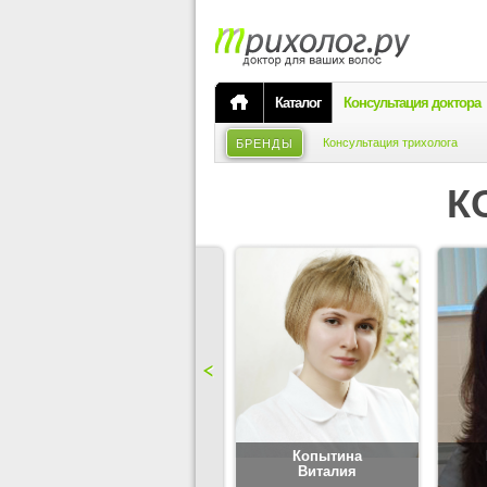
Каталог
Консультация доктора
Консультация трихолога
БРЕНДЫ
К
Карпова
Копытина
Юлия
Виталия