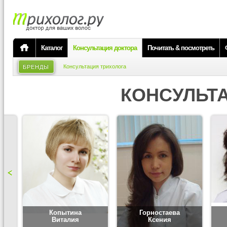
Каталог
Консультация доктора
Почитать & посмотреть
Консультация трихолога
БРЕНДЫ
КОНСУЛЬТ
Копытина
Горностаева
Виталия
Ксения