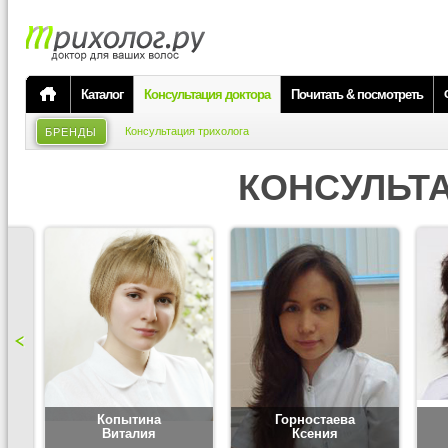
Каталог
Консультация доктора
Почитать & посмотреть
Консультация трихолога
БРЕНДЫ
КОНСУЛЬТ
Копытина
Горностаева
Виталия
Ксения