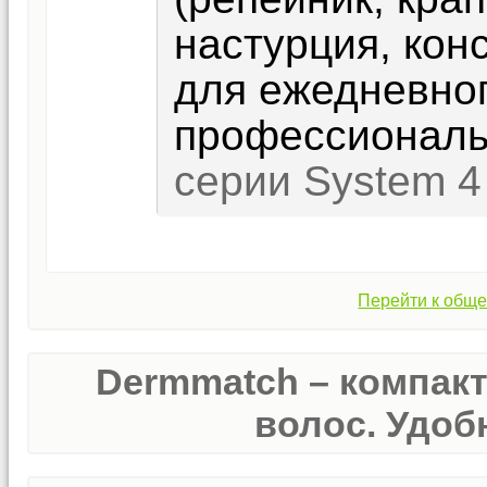
настурция, конс
для ежедневног
профессиональ
серии System 4
Перейти к обще
Dermmatch – компак
волос. Удобн