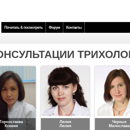
Почитать & посмотреть
Форум
Контакты
ОНСУЛЬТАЦИИ ТРИХОЛО
Горностаева
Лилия
Черных
Ксения
Лилия
Милослава