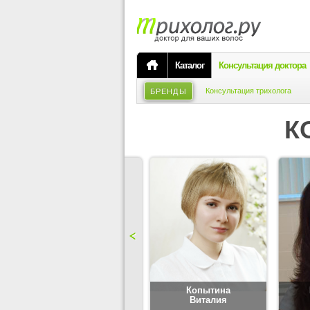
Каталог
Консультация доктора
Консультация трихолога
БРЕНДЫ
К
Карпова
Копытина
Юлия
Виталия