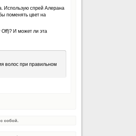
а. Использую спрей Алерана
бы поменять цвет на
Off)? И может ли эта
ия волос при правильном
с собой.