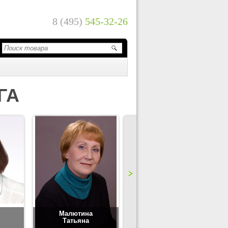
8 (495)
545-32-26
ГА
Малютина
Цимбаленко
Татьяна
Татьяна