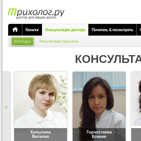
Каталог
Консультация доктора
Почитать & посмотреть
Консультация трихолога
БРЕНДЫ
КОНСУЛЬТ
Копытина
Горностаева
Виталия
Ксения