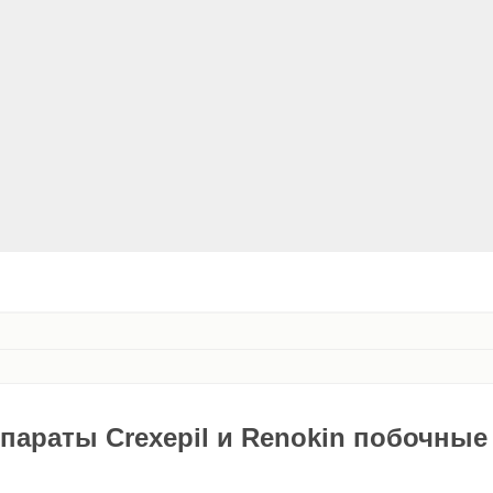
араты Crexepil и Renokin побочные