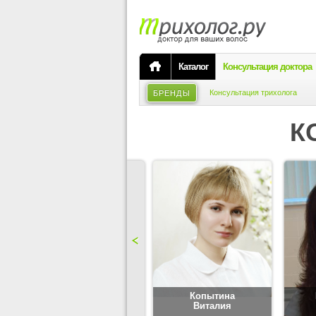
Каталог
Консультация доктора
Консультация трихолога
БРЕНДЫ
К
Карпова
Копытина
Юлия
Виталия