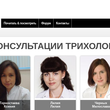
Почитать & посмотреть
Форум
Контакты
ОНСУЛЬТАЦИИ ТРИХОЛО
Горностаева
Лилия
Черных
Ксения
Лилия
Милослава