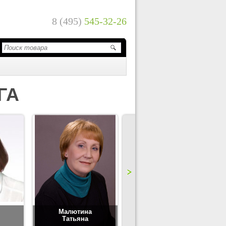
8 (495)
545-32-26
ГА
Малютина
Цимбаленко
Татьяна
Татьяна