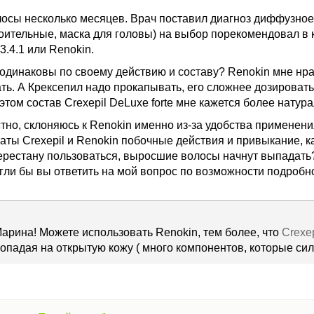
осы несколько месяцев. Врач поставил диагноз диффузное
коительные, маска для головы) на выбор порекомендовал в 
3.4.1 или Renokin.
 одинаковы по своему действию и составу? Renokin мне нрав
ть. А Крексепил надо прокапывать, его сложнее дозировать
этом состав Crexepil DeLuxe forte мне кажется более нату
стно, склоняюсь к Renokin именно из-за удобства применен
аты Crexepil и Renokin побочные действия и привыкание, 
 перестану пользоваться, выросшие волосы начнут выпадать
гли бы вы ответить на мой вопрос по возможности подробн
арина! Можете использовать Renokin, тем более, что
Crexep
опадая на открытую кожу ( много компонентов, которые си