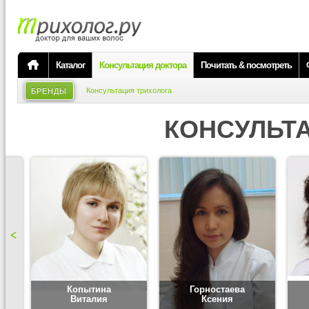
Каталог
Консультация доктора
Почитать & посмотреть
Консультация трихолога
БРЕНДЫ
КОНСУЛЬТ
Копытина
Горностаева
Виталия
Ксения