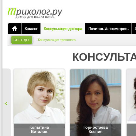
Каталог
Консультация доктора
Почитать & посмотреть
Консультация трихолога
БРЕНДЫ
КОНСУЛЬТ
Копытина
Горностаева
Виталия
Ксения