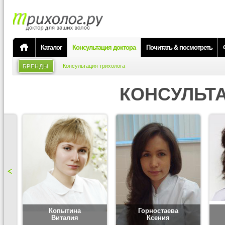
Каталог
Консультация доктора
Почитать & посмотреть
Консультация трихолога
БРЕНДЫ
КОНСУЛЬТ
Копытина
Горностаева
Виталия
Ксения