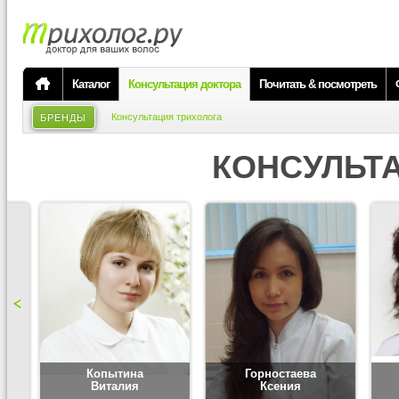
Каталог
Консультация доктора
Почитать & посмотреть
Консультация трихолога
БРЕНДЫ
КОНСУЛЬТ
Копытина
Горностаева
Виталия
Ксения