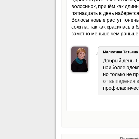
волосинок, причём как длинн
пятнадцать в день наберётс
Волосы новые растут тоненьк
сожгла, так как красилась в 
заметно меньше чем раньше, 
Малютина Татьяна
Добрый день, О
наиболее адекв
но только не 
от выпадения в
профилактичес
Dermmat