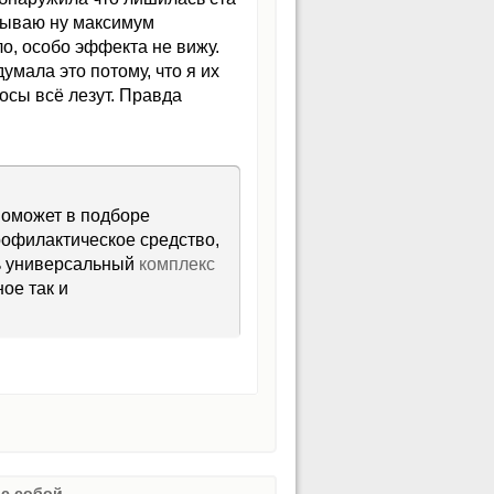
ёсываю ну максимум
о, особо эффекта не вижу.
умала это потому, что я их
лосы всё лезут. Правда
 поможет в подборе
рофилактическое средство,
ть универсальный
комплекс
ное так и
с собой.