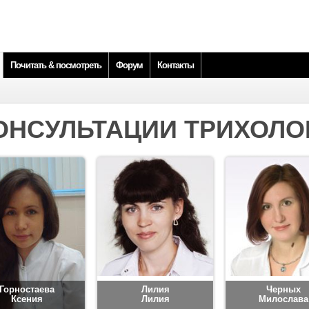
Почитать & посмотреть
Форум
Контакты
ОНСУЛЬТАЦИИ ТРИХОЛО
Горностаева
Лилия
Черных
Ксения
Лилия
Милослава