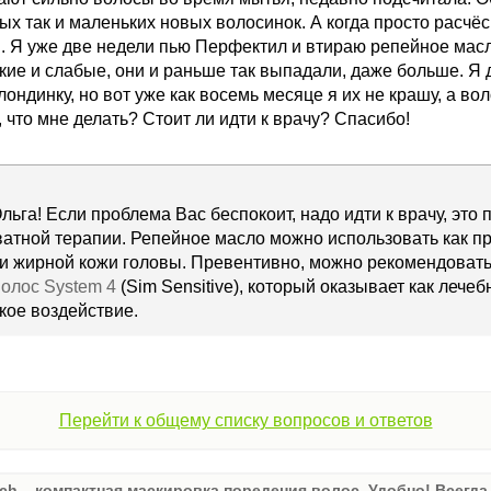
ых так и маленьких новых волосинок. А когда просто расч
я. Я уже две недели пью Перфектил и втираю репейное масл
ие и слабые, они и раньше так выпадали, даже больше. Я д
блондинку, но вот уже как восемь месяце я их не крашу, а во
что мне делать? Стоит ли идти к врачу? Спасибо!
льга! Если проблема Вас беспокоит, надо идти к врачу, это
атной терапии. Репейное масло можно использовать как п
при жирной кожи головы. Превентивно, можно рекомендова
олос System 4
(Sim Sensitive), который оказывает как лечеб
кое воздействие.
Перейти к общему списку вопросов и ответов
ch – компактная маскировка поредения волос. Удобно! Всегда 