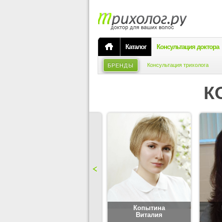
Каталог
Консультация доктора
Консультация трихолога
БРЕНДЫ
К
Карпова
Копытина
Юлия
Виталия