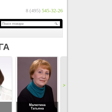
8 (495)
545-32-26
ГА
Малютина
Цимбаленко
Татьяна
Татьяна