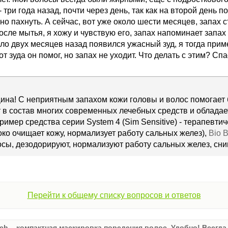
 три года назад, почти через день, так как на второй день 
о пахнуть. А сейчас, вот уже около шести месяцев, запах 
осле мытья, я хожу и чувствую его, запах напоминает запах
оло двух месяцев назад появился ужасный зуд, я тогда пр
т зуда он помог, но запах не уходит. Что делать с этим? Спа
ина! С неприятным запахом кожи головы и волос помогает 
т в состав многих современных лечебных средств и облад
имер средства серии System 4 (Sim Sensitive) - терапевти
око очищает кожу, нормализует работу сальных желез),
Bio 
сы, дезодорируют, нормализуют работу сальных желез, сни
Перейти к общему списку вопросов и ответов
ch – компактная маскировка поредения волос. Удобно! Всегда 