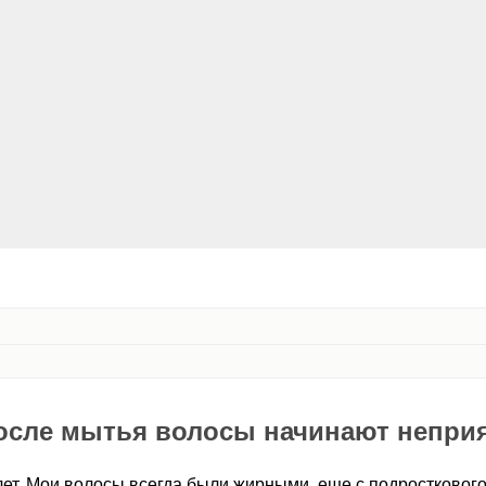
осле мытья волосы начинают непри
ет. Мои волосы всегда были жирными, еще с подросткового