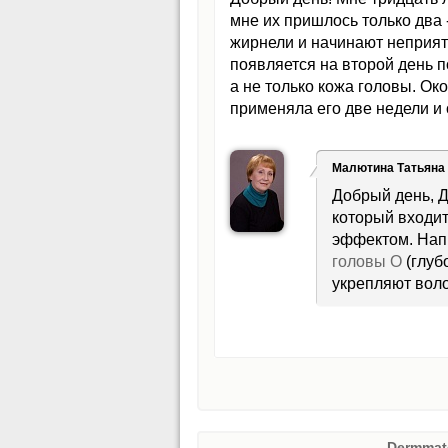
мне их пришлось только два -
жирнели и начинают неприятн
появляется на второй день п
а не только кожа головы. Ок
применяла его две недели и о
Малютина Татьяна
Добрый день, Д
который входи
эффектом. Напр
головы О
(глуб
укрепляют воло
Dermmat