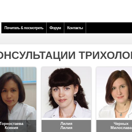
Почитать & посмотреть
Форум
Контакты
ОНСУЛЬТАЦИИ ТРИХОЛО
Горностаева
Лилия
Черных
Ксения
Лилия
Милослава