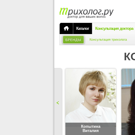
Каталог
Консультация доктора
Консультация трихолога
БРЕНДЫ
К
Карпова
Копытина
Юлия
Виталия