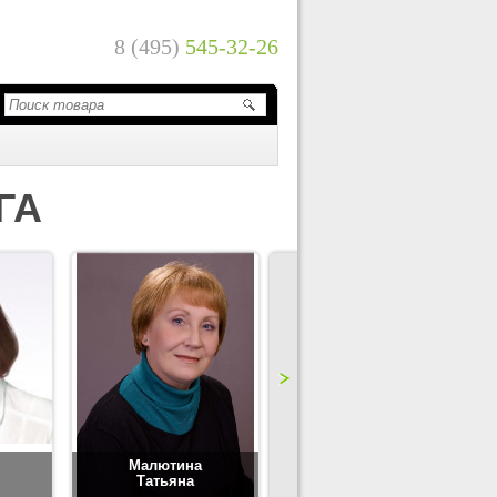
8 (495)
545-32-26
ГА
Малютина
Цимбаленко
Татьяна
Татьяна