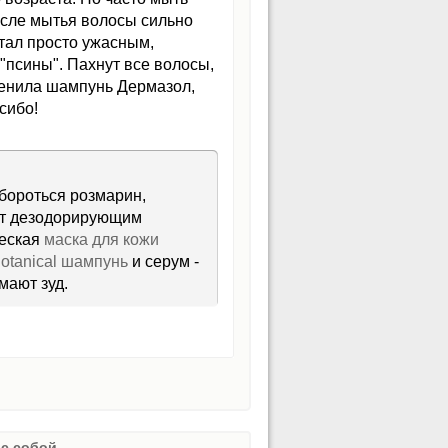
после мытья волосы сильно
стал просто ужасным,
 "псины". Пахнут все волосы,
именила шампунь Дермазол,
сибо!
бороться розмарин,
ает дезодорирующим
ческая
маска для кожи
Botanical шампунь
и серум -
мают зуд.
с собой.