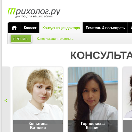
Каталог
Консультация доктора
Почитать & посмотреть
Консультация трихолога
БРЕНДЫ
КОНСУЛЬТ
Копытина
Горностаева
Виталия
Ксения