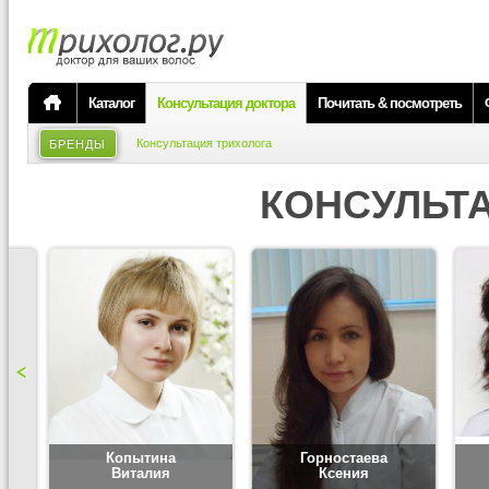
Каталог
Консультация доктора
Почитать & посмотреть
Консультация трихолога
БРЕНДЫ
КОНСУЛЬТ
Копытина
Горностаева
Виталия
Ксения