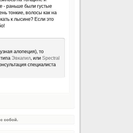
е - раньше были густые
ень тонкие, волосы как на
кать к лысине? Если это
о!
узная алопеция), то
 типа
Эвкапил
, или
Spectral
консультация специалиста
с собой.