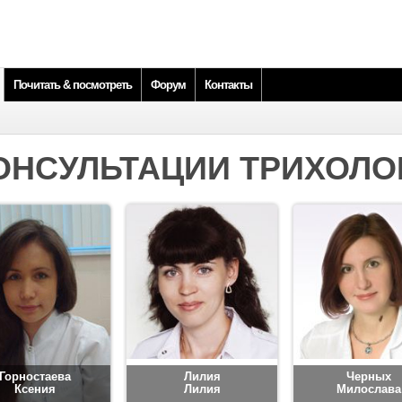
Почитать & посмотреть
Форум
Контакты
ОНСУЛЬТАЦИИ ТРИХОЛО
Горностаева
Лилия
Черных
Ксения
Лилия
Милослава