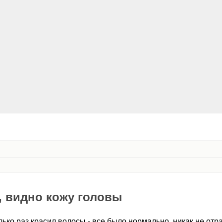
, видно кожу головы
ько раз красил волосы - все было нормально, никак не отр