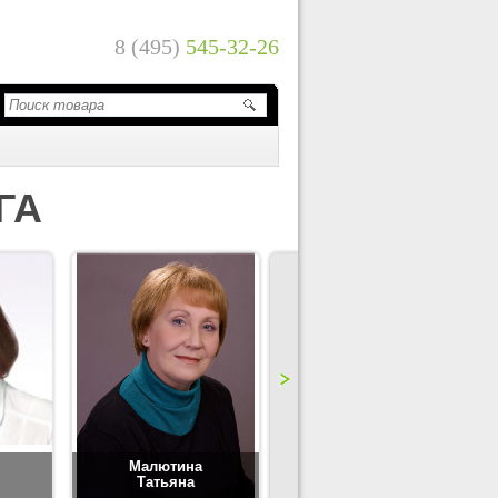
8 (495)
545-32-26
ГА
Малютина
Цимбаленко
Татьяна
Татьяна