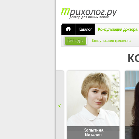
Каталог
Консультация доктора
Консультация трихолога
БРЕНДЫ
К
Карпова
Копытина
Юлия
Виталия