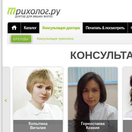
Каталог
Консультация доктора
Почитать & посмотреть
Консультация трихолога
БРЕНДЫ
КОНСУЛЬТ
Копытина
Горностаева
Виталия
Ксения