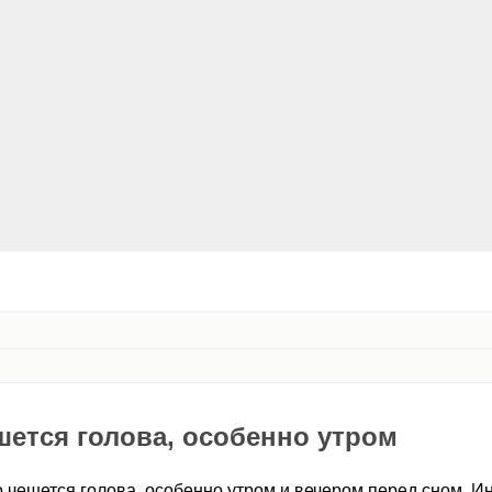
шется голова, особенно утром
 чешется голова, особенно утром и вечером перед сном. И