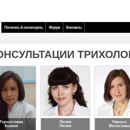
Почитать & посмотреть
Форум
Контакты
ОНСУЛЬТАЦИИ ТРИХОЛО
Горностаева
Лилия
Черных
Ксения
Лилия
Милослава