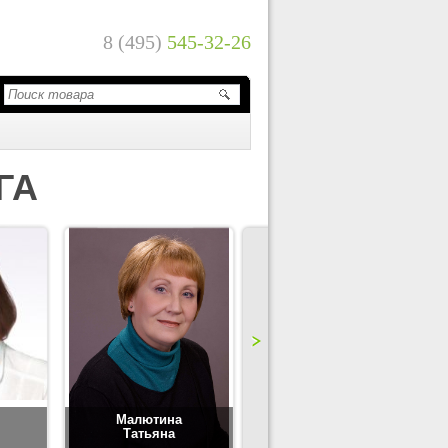
8 (495)
545-32-26
ГА
Малютина
Цимбаленко
Татьяна
Татьяна