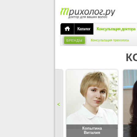
Каталог
Консультация доктора
Консультация трихолога
БРЕНДЫ
К
Карпова
Копытина
Юлия
Виталия