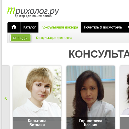
Каталог
Консультация доктора
Почитать & посмотреть
Консультация трихолога
БРЕНДЫ
КОНСУЛЬТ
Копытина
Горностаева
Виталия
Ксения