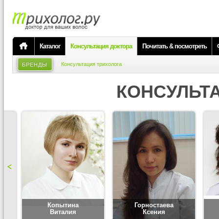
Каталог
Консультация доктора
Почитать & посмотреть
Консультация трихолога
БРЕНДЫ
КОНСУЛЬТ
Копытина
Горностаева
Виталия
Ксения