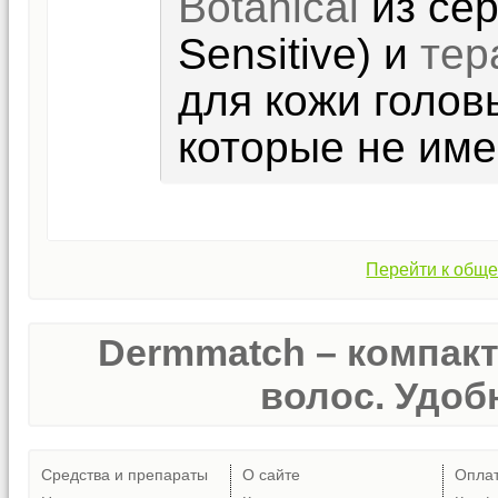
Botanical
из сер
Sensitive) и
тер
для кожи голов
которые не име
Перейти к обще
Dermmatch – компак
волос. Удобн
Средства и препараты
О сайте
Опла