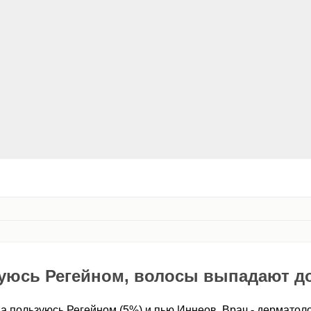
уюсь Регейном, волосы выпадают до
а пользуюсь Регейном (5%) и пью Иннеов. Врач - дерматоло