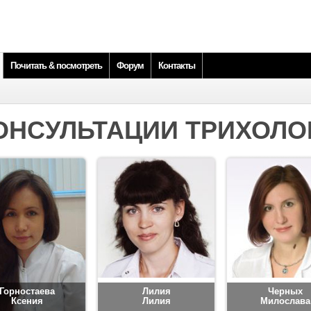
Почитать & посмотреть
Форум
Контакты
ОНСУЛЬТАЦИИ ТРИХОЛО
Горностаева
Лилия
Черных
Ксения
Лилия
Милослава