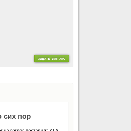
 сих пор
г на взгляд поставила АГА