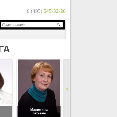
8 (495)
545-32-26
ГА
Малютина
Цимбаленко
Татьяна
Татьяна