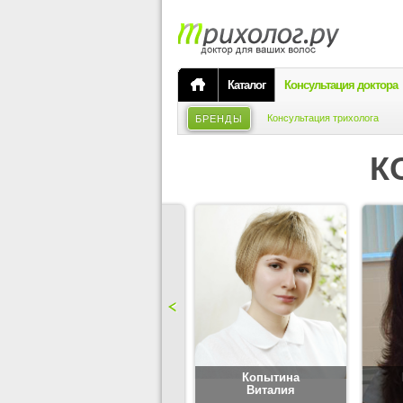
Каталог
Консультация доктора
Консультация трихолога
БРЕНДЫ
К
Карпова
Копытина
Юлия
Виталия