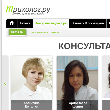
Каталог
Консультация доктора
Почитать & посмотреть
Консультация трихолога
БРЕНДЫ
КОНСУЛЬТ
Копытина
Горностаева
Виталия
Ксения