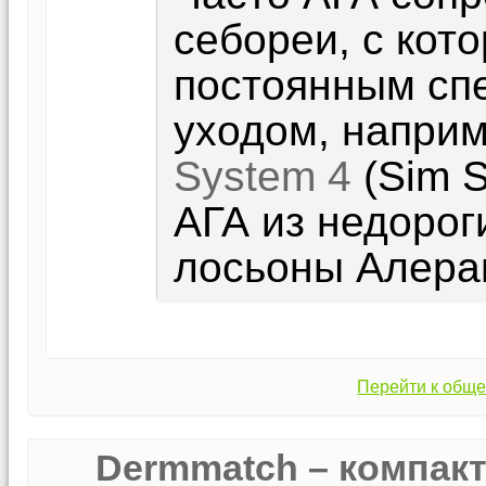
себореи, с кот
постоянным сп
уходом, напри
System 4
(Sim S
АГА из недорог
лосьоны Алера
Перейти к обще
Dermmatch – компак