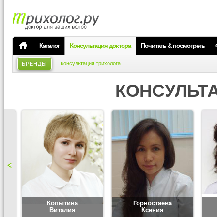
Каталог
Консультация доктора
Почитать & посмотреть
Консультация трихолога
БРЕНДЫ
КОНСУЛЬТ
Копытина
Горностаева
Виталия
Ксения