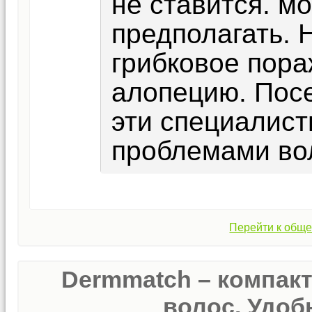
не ставится. м
предполагать.
грибковое пора
алопецию. Посе
эти специалис
проблемами во
Перейти к обще
Dermmatch – компак
волос. Удобн