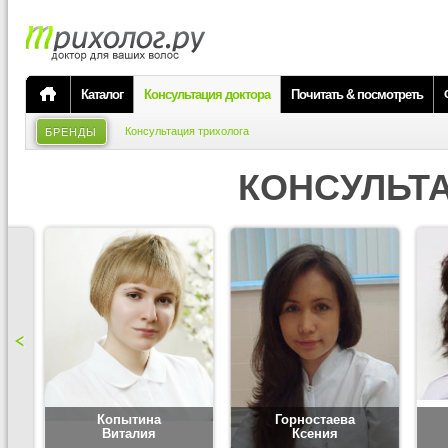
Каталог
Консультация доктора
Почитать & посмотреть
Консультация трихолога
БРЕНДЫ
КОНСУЛЬТ
Копытина
Горностаева
Виталия
Ксения