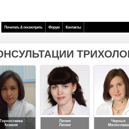
Почитать & посмотреть
Форум
Контакты
ОНСУЛЬТАЦИИ ТРИХОЛО
Горностаева
Лилия
Черных
Ксения
Лилия
Милослава