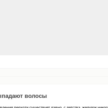
ыпадают волосы
ления перхоти существует давно, с детства, желудок никогд