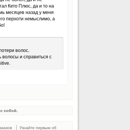
ал Кето Плюс, да и то на
емь месяцев назад у меня
его перхоти немыслимо, а
бо!
потери волос.
 волосы и справиться с
tive.
с собой.
аказов
Узнайте первым об