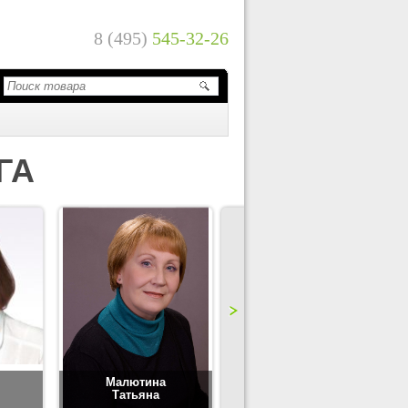
8 (495)
545-32-26
ГА
Малютина
Цимбаленко
Татьяна
Татьяна