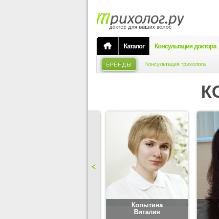
Каталог
Консультация доктора
Консультация трихолога
БРЕНДЫ
К
Карпова
Копытина
Юлия
Виталия