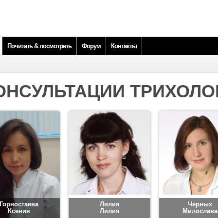
Почитать & посмотреть
Форум
Контакты
ОНСУЛЬТАЦИИ ТРИХОЛО
Горностаева
Лилия
Черных
Ксения
Лилия
Милослава