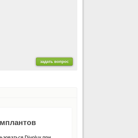
имплантов
ьзоваться Divolux при