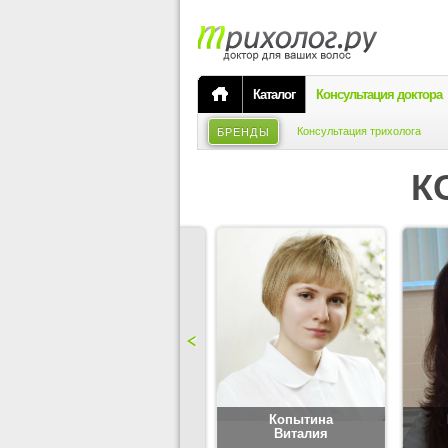
Каталог
Консультация доктора
Консультация трихолога
БРЕНДЫ
К
Карпова
Копытина
Юлия
Виталия