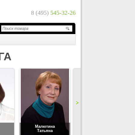
8 (495)
545-32-26
ГА
Малютина
Цимбаленко
Татьяна
Татьяна