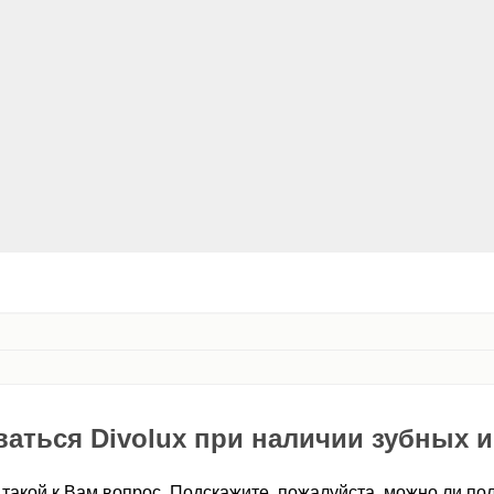
аться Divolux при наличии зубных 
 такой к Вам вопрос. Подскажите, пожалуйста, можно ли пол