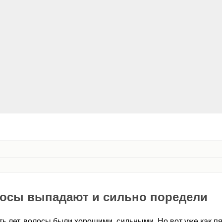
лосы выпадают и сильно поредели
ть лет, волосы были хорошими, сильными. Но вот уже как п