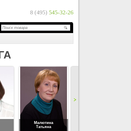
8 (495)
545-32-26
ГА
Малютина
Цимбаленко
Татьяна
Татьяна