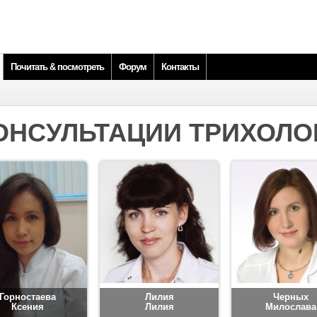
Почитать & посмотреть
Форум
Контакты
ОНСУЛЬТАЦИИ ТРИХОЛО
Горностаева
Лилия
Черных
Ксения
Лилия
Милослава