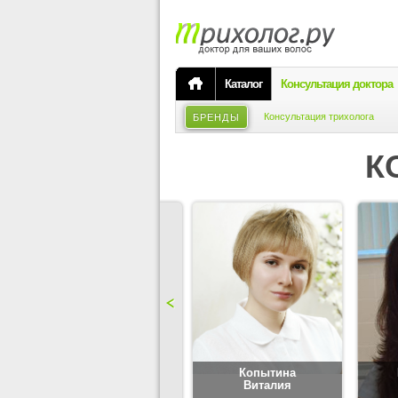
Каталог
Консультация доктора
Консультация трихолога
БРЕНДЫ
К
Карпова
Копытина
Юлия
Виталия