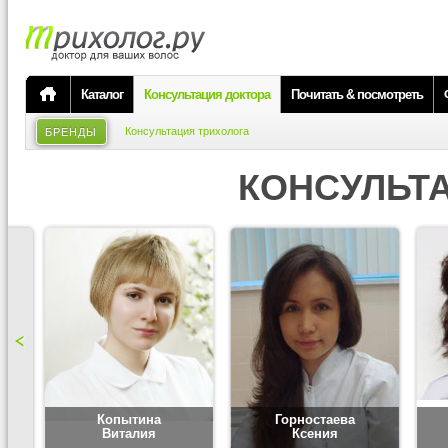
Каталог
Консультация доктора
Почитать & посмотреть
Консультация трихолога
БРЕНДЫ
КОНСУЛЬТ
Копытина
Горностаева
Виталия
Ксения