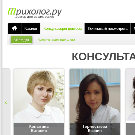
Каталог
Консультация доктора
Почитать & посмотреть
Консультация трихолога
БРЕНДЫ
КОНСУЛЬТ
Копытина
Горностаева
Виталия
Ксения