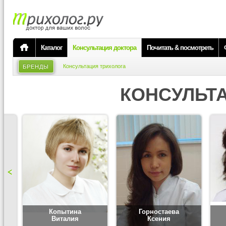
Каталог
Консультация доктора
Почитать & посмотреть
Консультация трихолога
БРЕНДЫ
КОНСУЛЬТ
Копытина
Горностаева
Виталия
Ксения