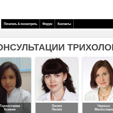
Почитать & посмотреть
Форум
Контакты
ОНСУЛЬТАЦИИ ТРИХОЛО
Горностаева
Лилия
Черных
Ксения
Лилия
Милослава