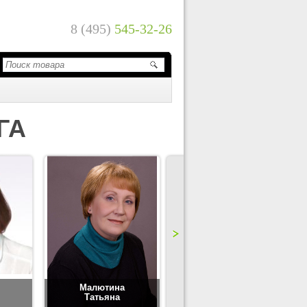
8 (495)
545-32-26
ГА
Малютина
Цимбаленко
Татьяна
Татьяна