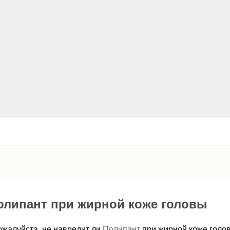
олипант при жирной коже головы
ожалуйста, не навредит ли
Полипант
при жирной коже голо