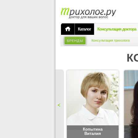
Каталог
Консультация доктора
Консультация трихолога
БРЕНДЫ
К
Карпова
Копытина
Юлия
Виталия